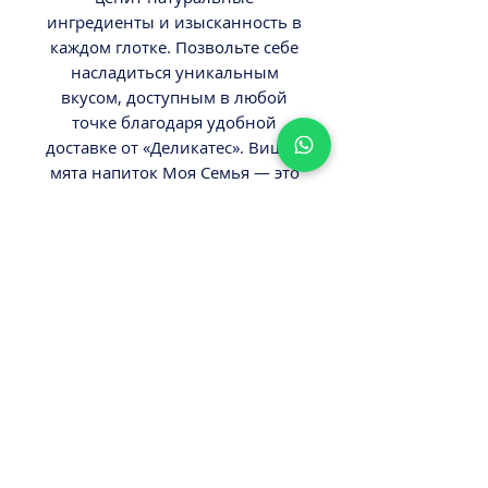
ингредиенты и изысканность в
каждом глотке. Позвольте себе
насладиться уникальным
вкусом, доступным в любой
точке благодаря удобной
доставке от «Деликатес». Вишня
мята напиток Моя Семья — это
свежесть и натуральность,
которые делают каждый
момент особенным.
ВНИМАНИЕ
Вес 1,93л.
Минимальный заказ от 300ш.
Стоимость доставки - 29,9-
39,9ш.