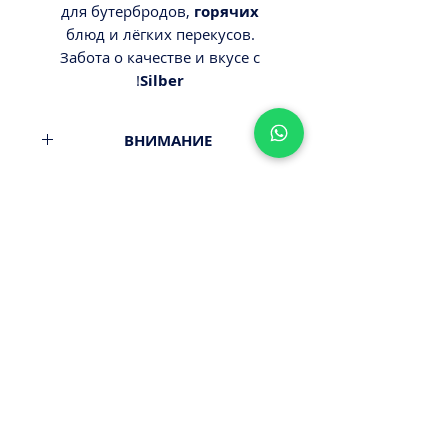
для бутербродов,
горячих
блюд и лёгких перекусов.
Забота о качестве и вкусе с
!
Silber
ВНИМАНИЕ
Минимальный заказ от 300ш.
Стоимость доставки - 29,9-
39,9ш.
Оплата наличными или картой
ПРИ ПОЛУЧЕНИИ ЗАКАЗА!
Не следует полагаться на
детали, указанные на сайте о
составе продукта, могут быть
ошибки или несоответствия в
информации, точные данные
указаны на товаре. Перед
использованием проверьте
данные на упаковке продукта.