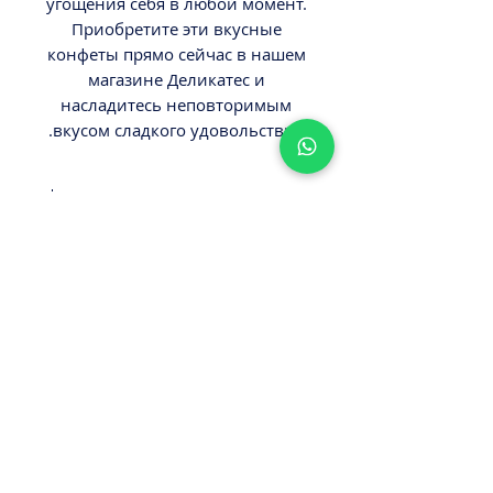
угощения себя в любой момент.
Приобретите эти вкусные
конфеты прямо сейчас в нашем
магазине Деликатес и
насладитесь неповторимым
вкусом сладкого удовольствия.
ВНИМАНИЕ
Вес 200гр.
Минимальный заказ от 300ш.
Стоимость доставки - 29,9-
39,9ш.
Оплата наличными или картой
ПРИ ПОЛУЧЕНИИ ЗАКАЗА!