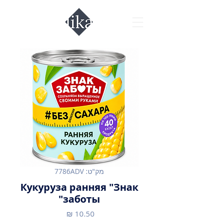
מק"ט: 7786ADV
Кукуруза ранняя "Знак
заботы"
מחיר