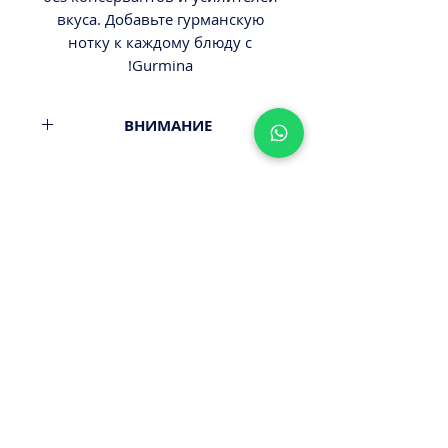
вкуса. Добавьте гурманскую
нотку к каждому блюду с
Gurmina!
ВНИМАНИЕ
Вес 15гр.
Минимальный заказ от 300ш.
Стоимость доставки - 29,9-
39,9ш.
Оплата наличными или картой
ПРИ ПОЛУЧЕНИИ ЗАКАЗА!