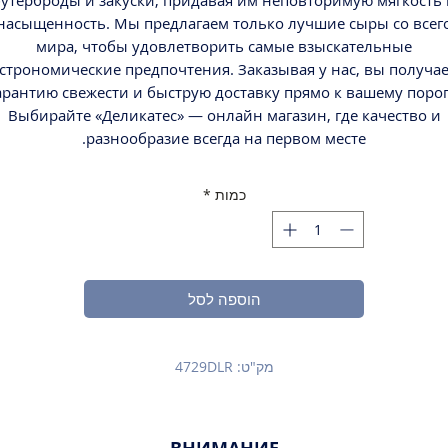
бутерброды и закуски, придавая им неповторимую мягкость 
насыщенность. Мы предлагаем только лучшие сыры со всег
мира, чтобы удовлетворить самые взыскательные
астрономические предпочтения. Заказывая у нас, вы получае
арантию свежести и быструю доставку прямо к вашему порог
Выбирайте «Деликатес» — онлайн магазин, где качество и
разнообразие всегда на первом месте.
כמות
*
הוספה לסל
מק"ט: 4729DLR