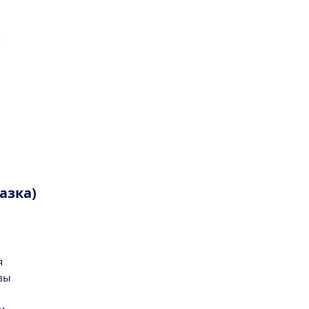
азка)
я
вы