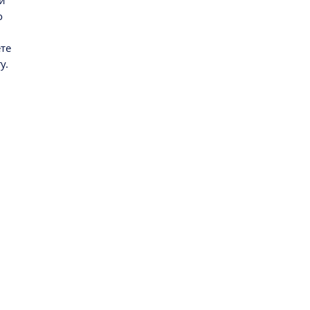
и
о
те
у.