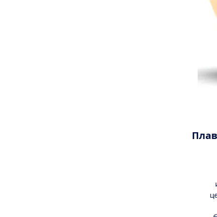
Плав
ц