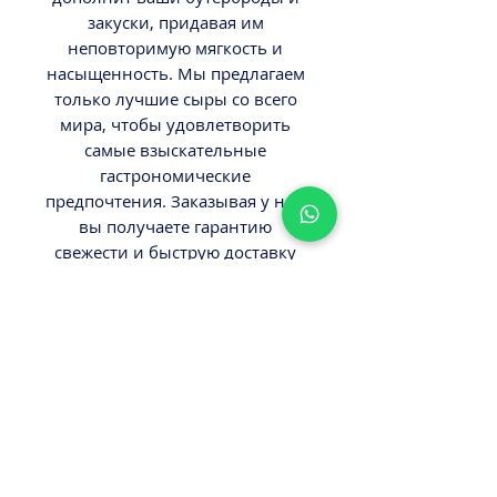
закуски, придавая им 
неповторимую мягкость и 
насыщенность. Мы предлагаем 
только лучшие сыры со всего 
мира, чтобы удовлетворить 
самые взыскательные 
гастрономические 
предпочтения. Заказывая у нас, 
вы получаете гарантию 
свежести и быструю доставку 
прямо к вашему порогу. 
Выбирайте «Деликатес» — 
онлайн магазин, где качество и 
разнообразие всегда на первом 
месте.
ВНИМАНИЕ
Вес 0,07кг.