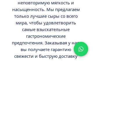
неповторимую мягкость и 
насыщенность. Мы предлагаем 
только лучшие сыры со всего 
мира, чтобы удовлетворить 
самые взыскательные 
гастрономические 
предпочтения. Заказывая у нас, 
вы получаете гарантию 
свежести и быструю доставку 
прямо к вашему порогу. 
Выбирайте «Деликатес» — 
онлайн магазин, где качество и 
разнообразие всегда на первом 
месте.
ВНИМАНИЕ
Вес 0,07кг.
Минимальный заказ от 300ш.