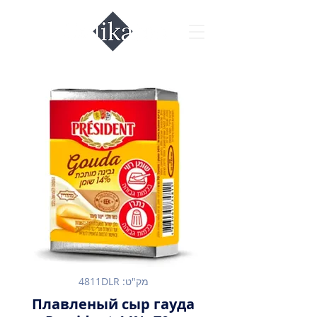
מק"ט: 4811DLR
Плавленый сыр гауда