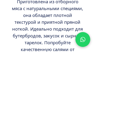
Приготовлена из отборного
мяса с натуральными специями,
она обладает плотной
текстурой и приятной пряной
ноткой. Идеально подходит для
бутербродов, закусок и сырных
тарелок. Попробуйте
качественную салями от
!
Мизра
ВНИМАНИЕ
Минимальный заказ от 300ш.
Стоимость доставки - 29,9-
39,9ш.
Оплата наличными или картой
ПРИ ПОЛУЧЕНИИ ЗАКАЗА!
Не следует полагаться на
детали, указанные на сайте о
составе продукта, могут быть