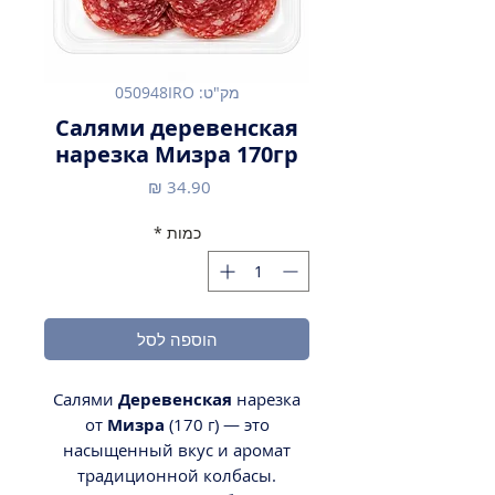
מק"ט: 050948IRO
Салями деревенская
нарезка Мизра 170гр
מחיר
כמות
*
הוספה לסל
Салями
Деревенская
нарезка
от
Мизра
(170 г) — это
насыщенный вкус и аромат
традиционной колбасы.