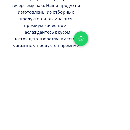
вечернему чаю. Наши продукты 
изготовлены из отборных 
продуктов и отличаются 
премиум качеством. 
Наслаждайтесь вкусом 
настоящего творожка вместе с 
магазином продуктов премиум 
качества "Деликатес".
ВНИМАНИЕ
Вес 0,1кг.
Товар замороженный.
Минимальный заказ от 300ш.
Стоимость доставки - 29,9-
39,9ш.
Оплата наличными или картой
ПРИ ПОЛУЧЕНИИ ЗАКАЗА!