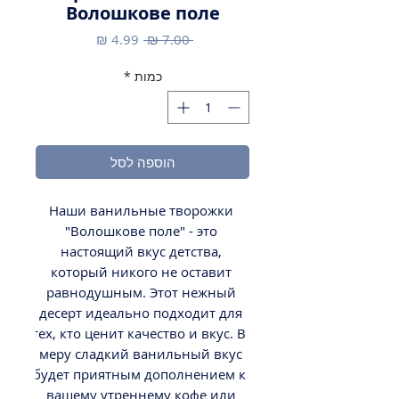
Волошкове поле
מחיר
מחיר
 ‏7.00 ‏₪ 
רגיל
מבצע
כמות
*
הוספה לסל
Наши ванильные творожки 
"Волошкове поле" - это 
настоящий вкус детства, 
который никого не оставит 
равнодушным. Этот нежный 
десерт идеально подходит для 
тех, кто ценит качество и вкус. В 
меру сладкий ванильный вкус 
будет приятным дополнением к 
вашему утреннему кофе или 