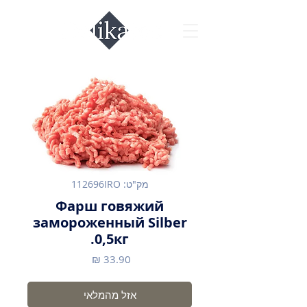
מק"ט: 112696IRO
Фарш говяжий
замороженный Silber
0,5кг.
מחיר
אזל מהמלאי