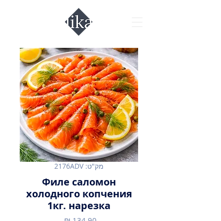
מק"ט: 2176ADV
Филе саломон
холодного копчения
1кг. нарезка
מחיר