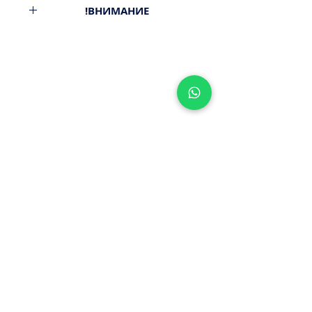
ВНИМАНИЕ!
Вес 1кг.
Товар ЗАМОРОЖЕНЫЙ!
Минимальный заказ от 300ш.
Стоимость доставки - 29,9-
39,9ш.
Оплата наличными или картой
ПРИ ПОЛУЧЕНИИ ЗАКАЗА!