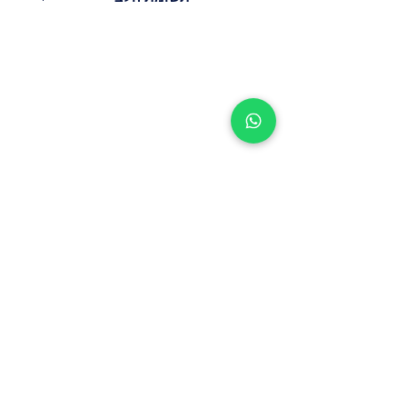
משקל 260 גרם.
מינימום הזמנה מ-300 ש'.
עלות משלוח - 29.9-39.9ש'.
תשלום במזומן או בכרטיס עם קבלת
ההזמנה שלך!