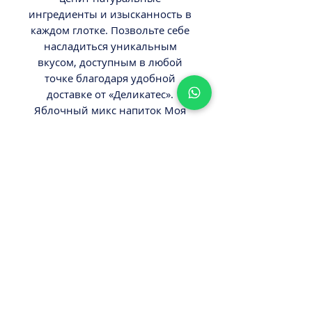
ингредиенты и изысканность в 
каждом глотке. Позвольте себе 
насладиться уникальным 
вкусом, доступным в любой 
точке благодаря удобной 
доставке от «Деликатес». 
Яблочный микс напиток Моя 
Семья — это свежесть и 
натуральность, которые делают 
каждый момент особенным.
ВНИМАНИЕ
Вес 1,93л.
Минимальный заказ от 300ш.
Стоимость доставки - 29,9-
39,9ш.