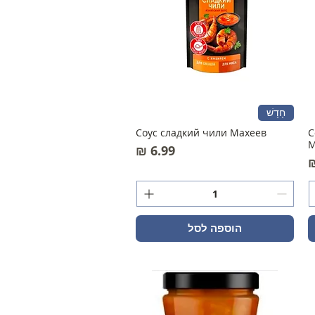
חָדָשׁ
Соус сладкий чили Махеев
С
М
מחיר
הוספה לסל