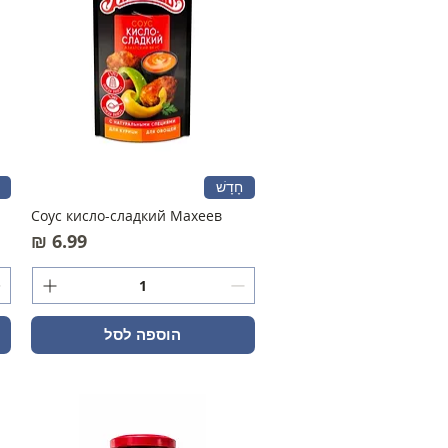
חָדָשׁ
Соус кисло-сладкий Махеев
מחיר
הוספה לסל