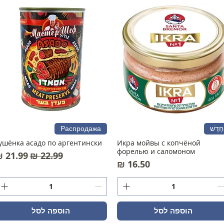
חָדָשׁ
Распродажа
ушёнка асадо по аргентински
Икра мойвы с копчёной
форелью и саломоном
מחיר רגיל
מחיר מ
מחיר
הוספה לסל
הוספה לסל