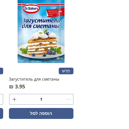
חָדָשׁ
Загуститель для сметаны
מחיר
הוספה לסל