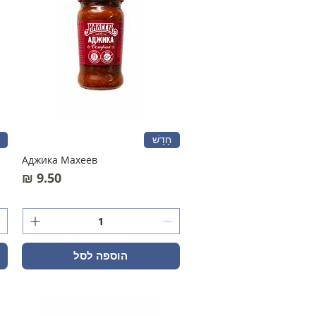
חָדָשׁ
Аджика Махеев
מחיר
הוספה לסל