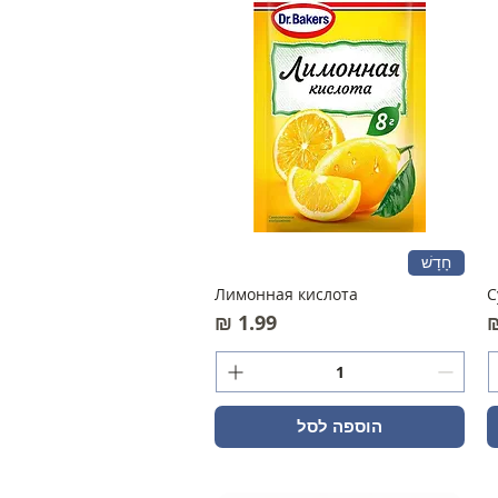
חָדָשׁ
Лимонная кислота
С
מחיר
הוספה לסל