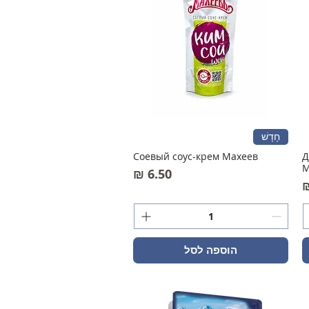
חָדָשׁ
Соевый соус-крем Махеев
Д
М
מחיר
הוספה לסל