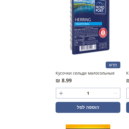
חָדָשׁ
Кусочки сельди малосольные
К
בצע
מחיר
הוספה לסל