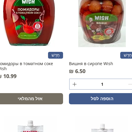
חָדָשׁ
חָדָשׁ
омидоры в томатном соке
Вишня в сиропе Wish
ish
מחיר
מחיר
הוספה לסל
אזל מהמלאי