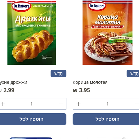
חָדָשׁ
חָדָשׁ
ухие дрожжи
Корица молотая
מחיר
מחיר
הוספה לסל
הוספה לסל