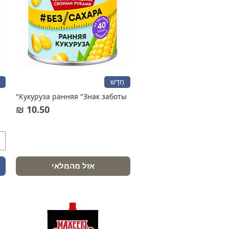
חָדָשׁ
"
Кукуруза ранняя "Знак заботы"
מחיר
אזל מהמלאי