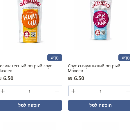
חָדָשׁ
חָדָשׁ
еликатесный острый соус
Cоус сычуаньский острый
ахеев
Махеев
מחיר
מחיר
הוספה לסל
הוספה לסל