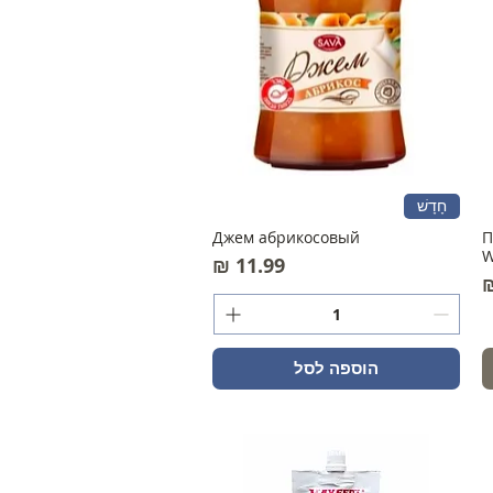
חָדָשׁ
Джем абрикосовый
П
W
מחיר
הוספה לסל