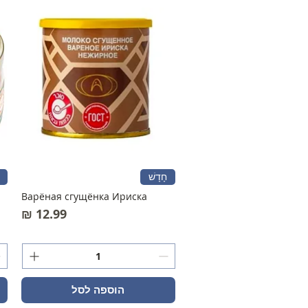
חָדָשׁ
Варёная сгущёнка Ириска
מחיר
הוספה לסל