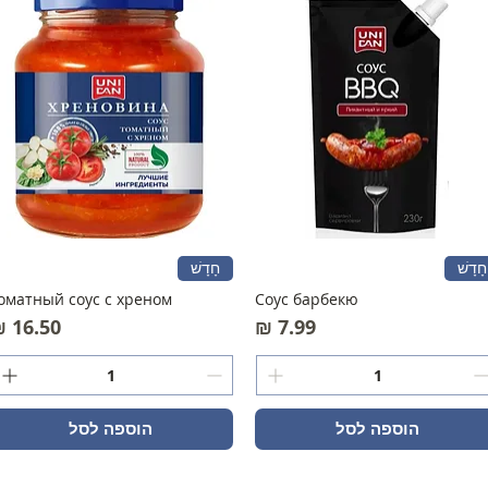
חָדָשׁ
חָדָשׁ
оматный соус с хреном
Соус барбекю
מחיר
מחיר
הוספה לסל
הוספה לסל