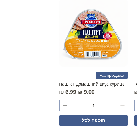
Распродажа
Паштет домашний вкус курица
Т
מחיר רגיל
מחיר מבצע
הוספה לסל