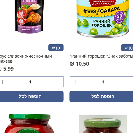
חָדָשׁ
חָדָשׁ
оус сливочно-чесночный
Ранний горошек "Знак заботы
ахеев
מחיר
מחיר
הוספה לסל
הוספה לסל