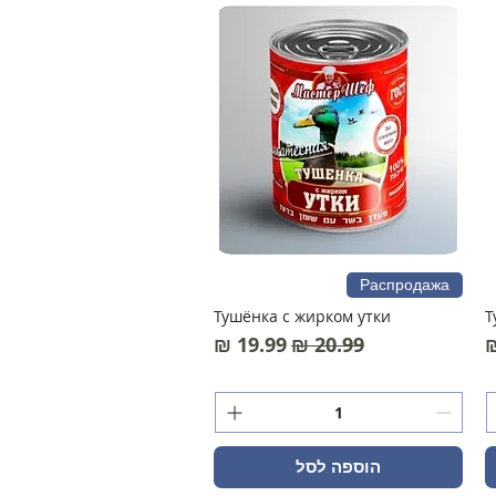
Распродажа
Тушёнка с жирком утки
Т
בצע
מחיר רגיל
מחיר מבצע
הוספה לסל