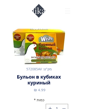
מק"ט: 572085AV
Бульон в кубиках
куриный
מחיר
כמות
*