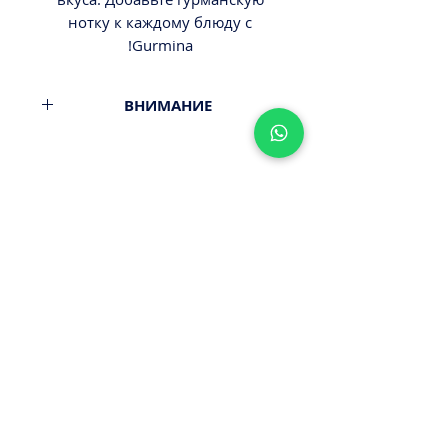
нотку к каждому блюду с
Gurmina!
ВНИМАНИЕ
Вес 10гр.
Минимальный заказ от 300ш.
Стоимость доставки - 29,9-
39,9ш.
Оплата наличными или картой
ПРИ ПОЛУЧЕНИИ ЗАКАЗА!