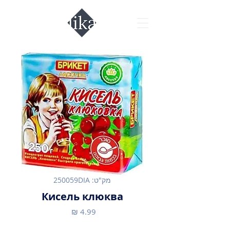
מק"ט: 250059DIA
Кисель клюква
מחיר