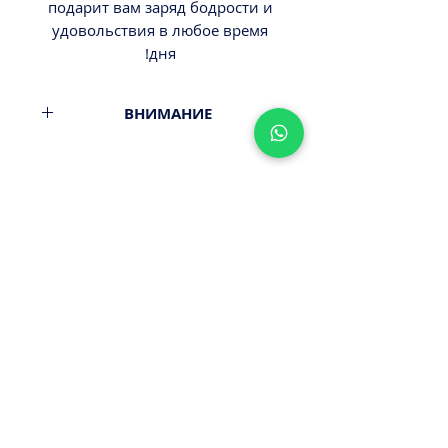
подарит вам заряд бодрости и
удовольствия в любое время
дня!
ВНИМАНИЕ
Вес 250гр.
Минимальный заказ от 300ш.
Стоимость доставки - 29,9-
39,9ш.
Оплата наличными или картой
ПРИ ПОЛУЧЕНИИ ЗАКАЗА!