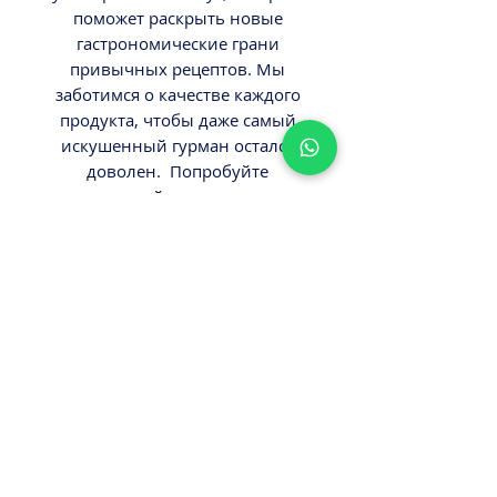
поможет раскрыть новые
гастрономические грани
привычных рецептов. Мы
заботимся о качестве каждого
продукта, чтобы даже самый
искушенный гурман остался
доволен. Попробуйте
настоящий вкус экзотики
вместе с нашим ассортиментом
деликатесов со всего мира.
ВНИМАНИЕ
Вес 230гр.
Минимальный заказ от 300ш.
Стоимость доставки - 29,9-
39,9ш.
Оплата наличными или картой
ПРИ ПОЛУЧЕНИИ ЗАКАЗА!