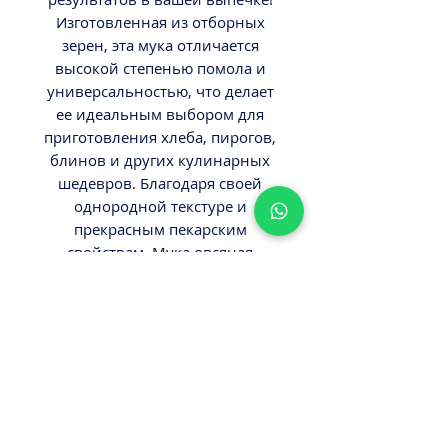
Изготовленная из отборных
зерен, эта мука отличается
высокой степенью помола и
универсальностью, что делает
ее идеальным выбором для
приготовления хлеба, пирогов,
блинов и других кулинарных
шедевров. Благодаря своей
однородной текстуре и
прекрасным пекарским
свойствам, Мука овсяная
Кудесница помогает создавать
вкусные и воздушные блюда.
Доверьтесь качеству
"Кудесница" и наслаждайтесь
успехом на кухне!
ВНИМАНИЕ