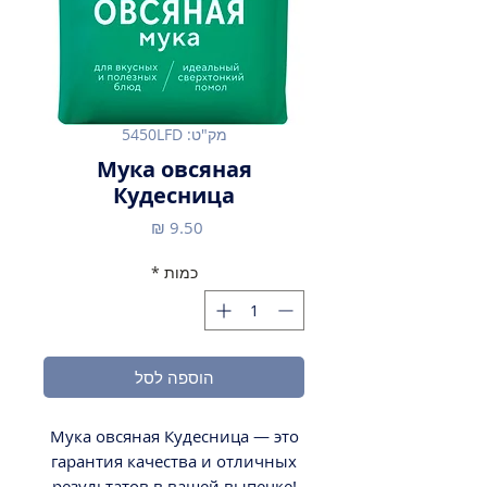
מק"ט: 5450LFD
Мука овсяная
Кудесница
מחיר
כמות
*
הוספה לסל
Мука овсяная Кудесница — это
гарантия качества и отличных
результатов в вашей выпечке!