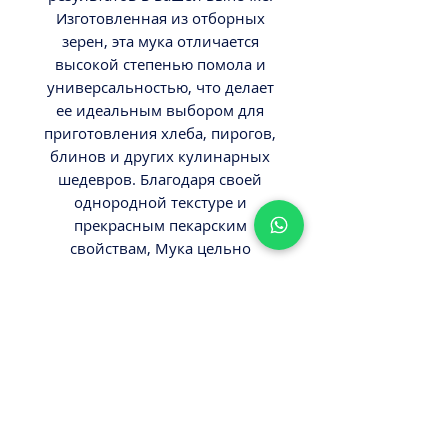
Изготовленная из отборных
зерен, эта мука отличается
высокой степенью помола и
универсальностью, что делает
ее идеальным выбором для
приготовления хлеба, пирогов,
блинов и других кулинарных
шедевров. Благодаря своей
однородной текстуре и
прекрасным пекарским
свойствам, Мука цельно
зерновая Кудесница помогает
создавать вкусные и
воздушные блюда. Доверьтесь
качеству "Кудесница" и
наслаждайтесь успехом на
кухне!
ВНИМАНИЕ