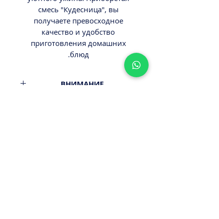
смесь "Кудесница", вы
получаете превосходное
качество и удобство
приготовления домашних
блюд.
ВНИМАНИЕ
Вес 800гр.
Минимальный заказ от 300ш.
Стоимость доставки - 29,9-
39,9ш.
Оплата наличными или картой
ПРИ ПОЛУЧЕНИИ ЗАКАЗА!