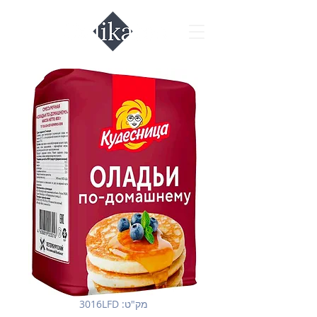
מק"ט: 3016LFD