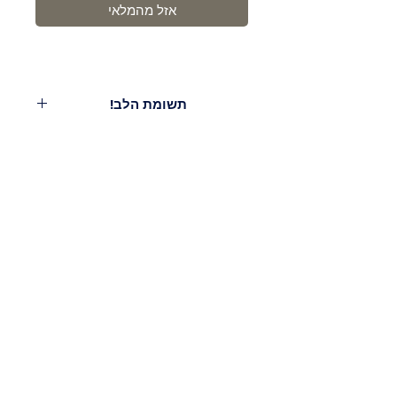
אזל מהמלאי
תשומת הלב!
המוצר קפוא!
מינימום הזמנה מ-150 ש'.
עלות משלוח - 29.9-39.9ש'.
הימור חינם מסכום של 400 ש' (למעט
קוויאר)