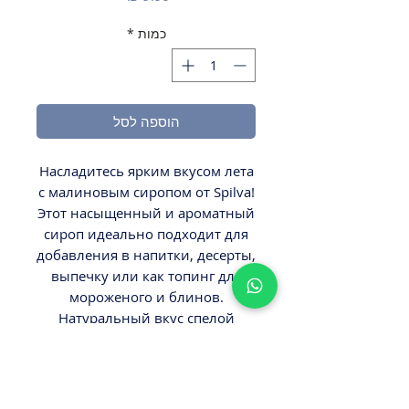
כמות
*
הוספה לסל
Насладитесь ярким вкусом лета
с малиновым сиропом от Spilva!
Этот насыщенный и ароматный
сироп идеально подходит для
добавления в напитки, десерты,
выпечку или как топинг для
мороженого и блинов.
Натуральный вкус спелой
малины подарит вашим
блюдам и напиткам
незабываемую сладость и
аромат. Попробуйте малиновый