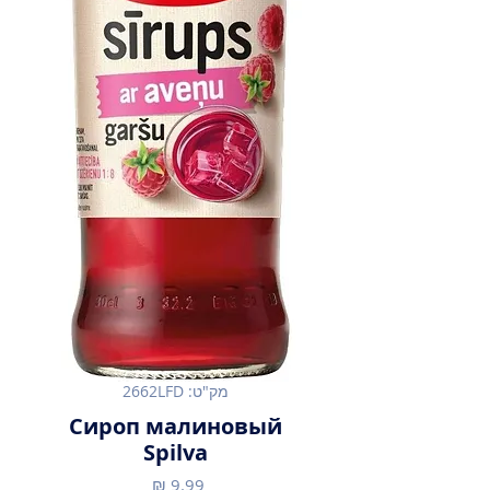
מק"ט: 2662LFD
Сироп малиновый
Spilva
מחיר