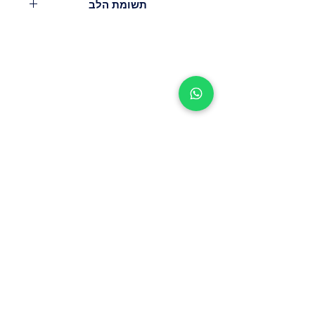
תשומת הלב
משקל 450 גרם.
המוצר קפוא.
מינימום הזמנה מ-300 ש'.
עלות משלוח - 29.9-39.9ש'.
תשלום במזומן או בכרטיס עם קבלת
ההזמנה שלך!