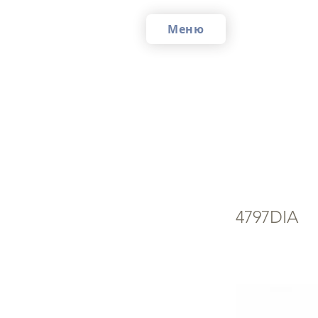
Меню
Ад
4797DIA