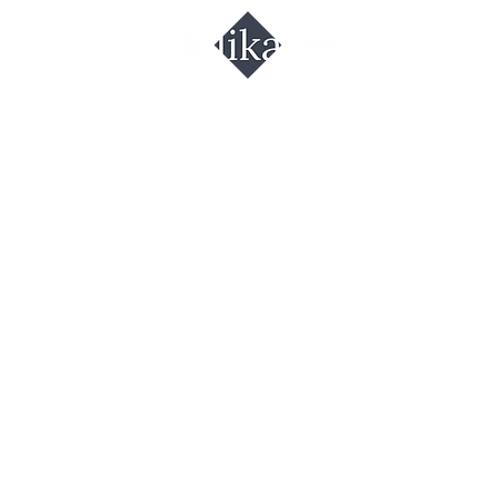
פנקייק עם קק
ואגוזי 