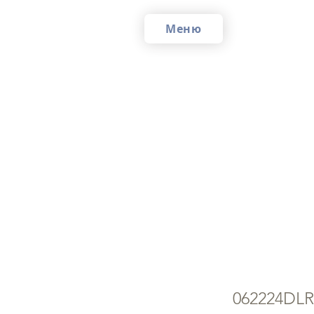
Меню
או
לוז
062224DLR