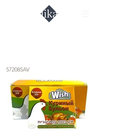
Бульон в кубиках
куриный
572085AV