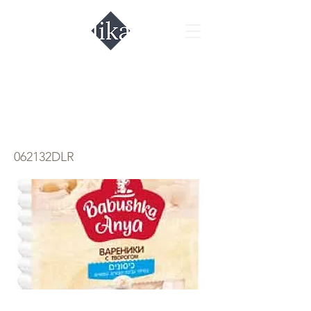
כופתאות עם גבינת
קוטג'
062132DLR