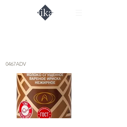
Варёная сгущёнка
Ириска
0467ADV