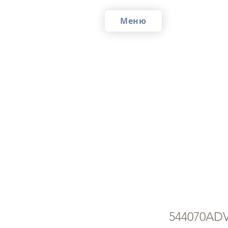
Меню
ש בקר 400
544070AD