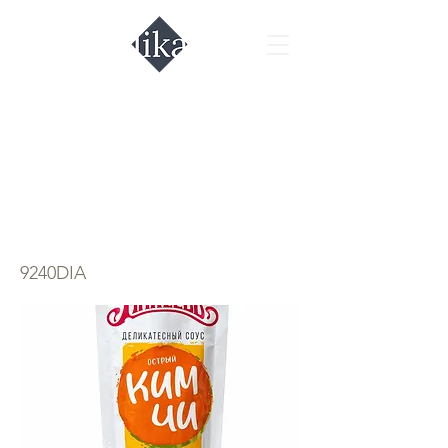
Деликатесный
острый соус
Махеев
9240DIA