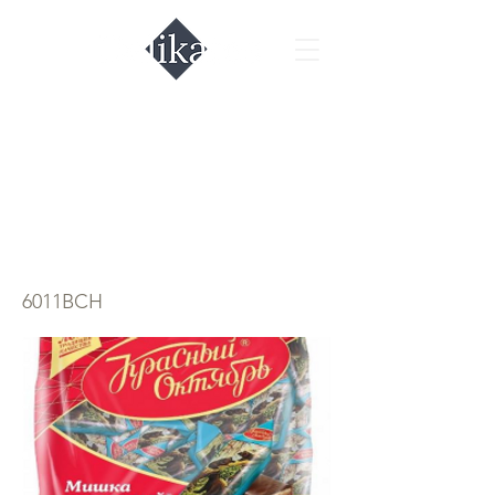
Конфеты Мишка
"Красный
октябрь"
6011BCH