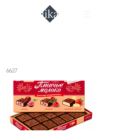
Конфеты Птичье
молоко 3 вкуса
6627