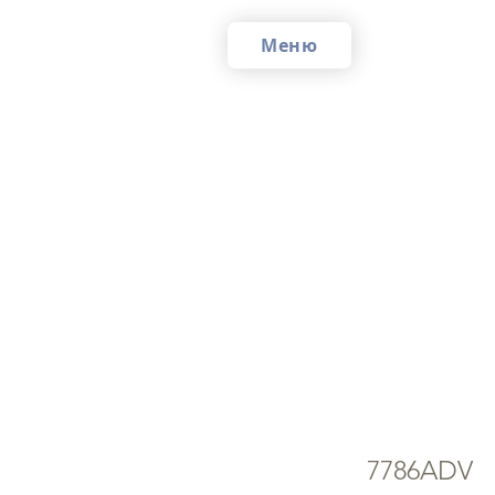
Меню
Ку
"З
7786ADV