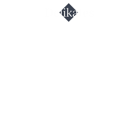
куруза ранн
нак заботы"