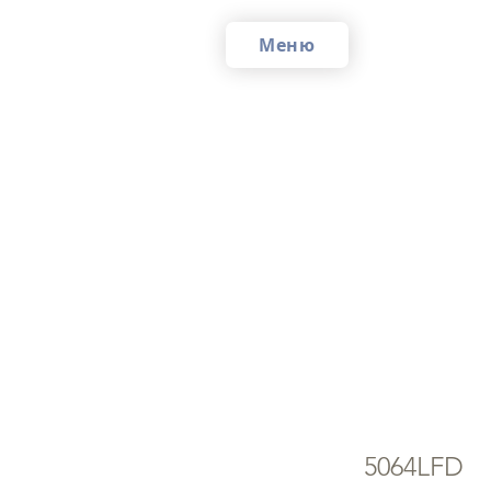
Меню
Ма
Ми
5064LFD