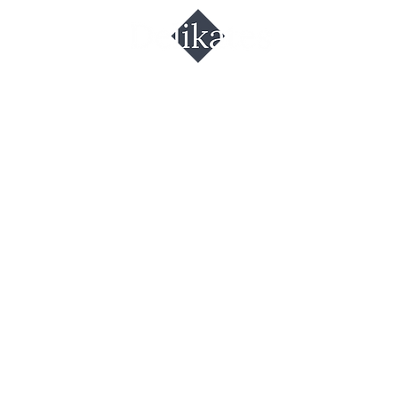
нная крупа
страль