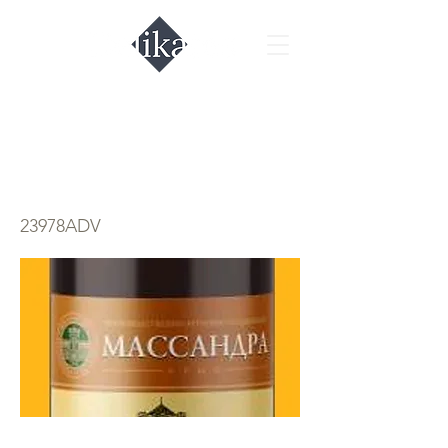
Массандра
мускатель белый
23978ADV