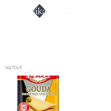
Нарезка сыр гауда
President
24,5%, 135гр.
5627DLR