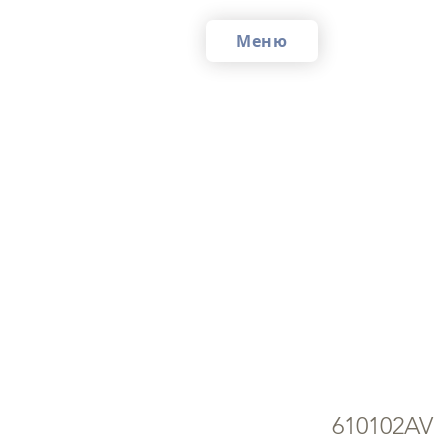
Меню
ים
Wi
610102AV