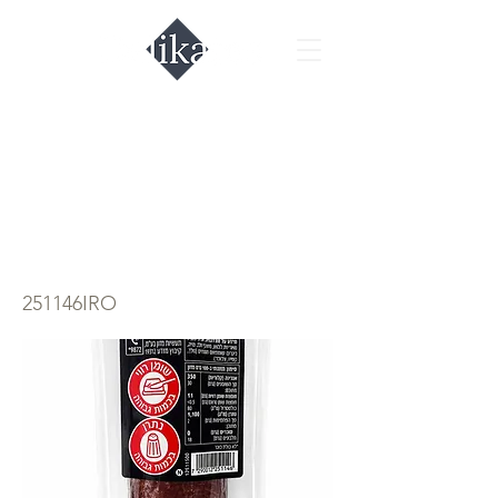
Сервелат
купеческий мини
Мизра 280гр.
251146IRO