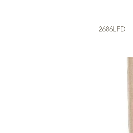
Sp
2686LFD