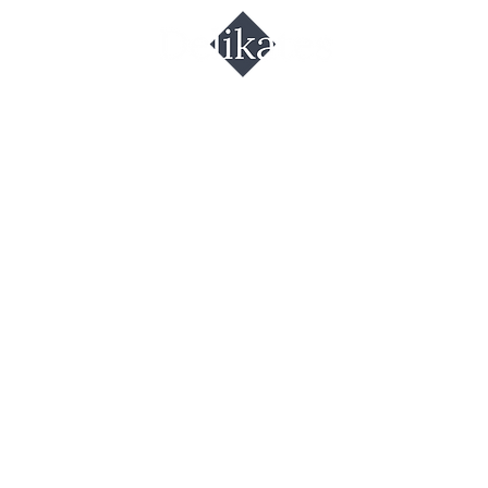
роп
мляничный