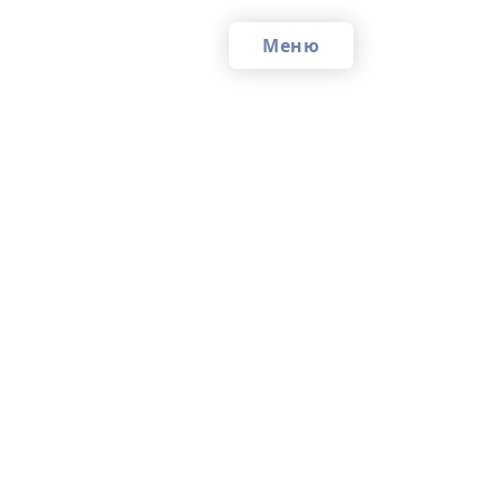
Меню
Си
зе