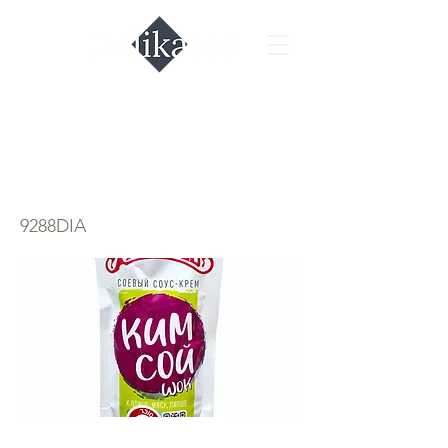
Соевый соус-крем
Махеев
9288DIA