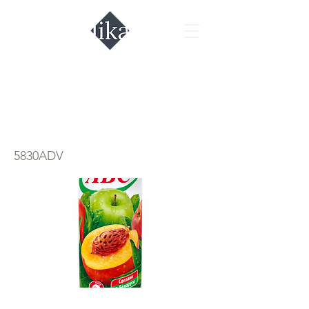
Сок яблоко
персик ABC
5830ADV