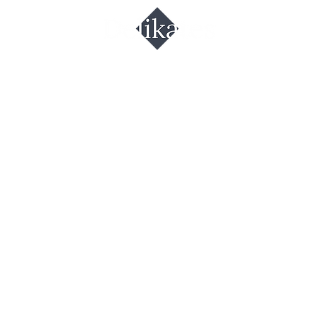
ус кисло-
адкий Махе