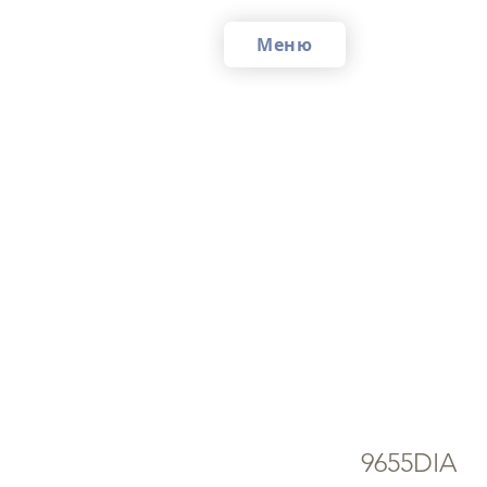
Меню
Со
сл
9655DIA