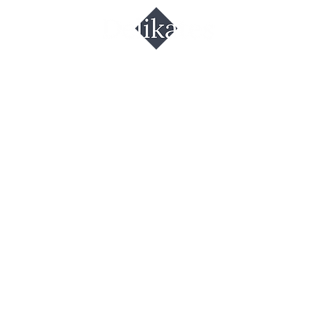
п гороховы
ётя Соня"