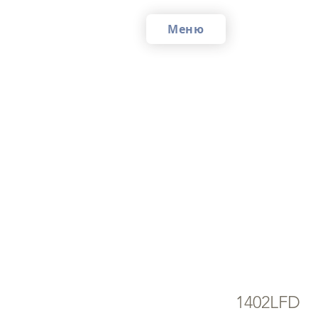
Меню
Су
"Т
1402LFD