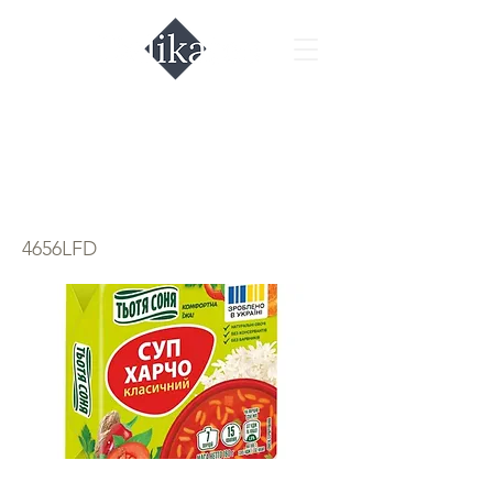
Суп харчо "Тётя
Соня"
4656LFD