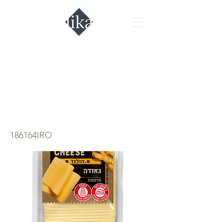
Сыр Гауда
Fermers Cheese
200гр.
186164IRO