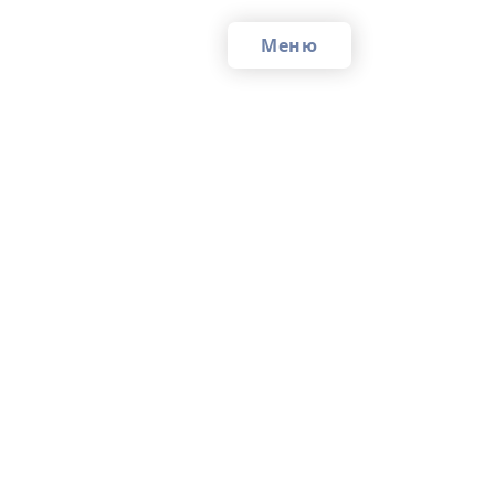
Меню
Сы
Фр