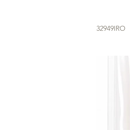
Ми
32949IRO