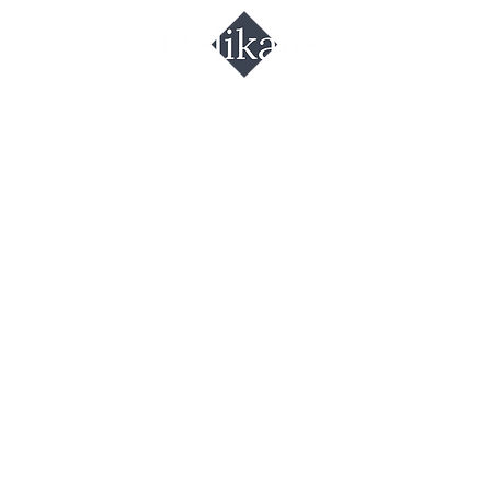
р
анцузский