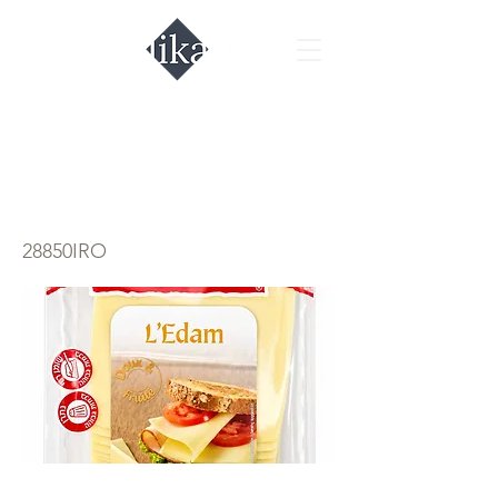
Сыр Французский
Эдем 160гр.
28850IRO