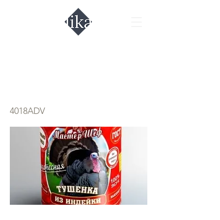
Тушёнка из
индейки
4018ADV